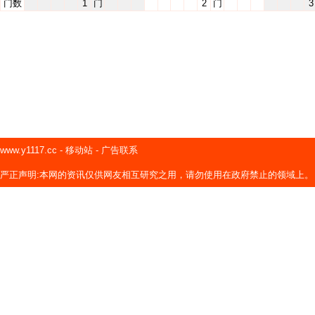
门数
1
门
2
门
3
www.y1117.cc
-
移动站
-
广告联系
严正声明:本网的资讯仅供网友相互研究之用，请勿使用在政府禁止的领域上。