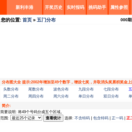
新利丰港
开奖历史
实时报码
挑码助手
属性参照
您的位置:
首页
»
五门分布
000
期
分布图大全 提示:2002年增加至49个数字，增设七奖，并取消头奖累积奖金上
头数分布
尾数分布
波色分布
九段分布
七段分布
周二分布
周四分布
周六分布
单日分布
双日分布
简介:
简要说明: 将49个号码分成五个区域。
范围:
查看统计
选择:
不含特码
|
包含特码
|
正一码
|
正