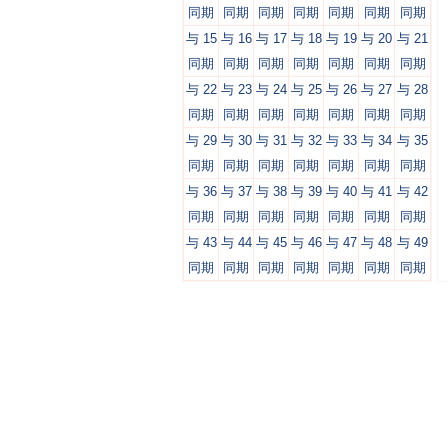
同期
同期
同期
同期
同期
同期
同期
与 15
与 16
与 17
与 18
与 19
与 20
与 21
同期
同期
同期
同期
同期
同期
同期
与 22
与 23
与 24
与 25
与 26
与 27
与 28
同期
同期
同期
同期
同期
同期
同期
与 29
与 30
与 31
与 32
与 33
与 34
与 35
同期
同期
同期
同期
同期
同期
同期
与 36
与 37
与 38
与 39
与 40
与 41
与 42
同期
同期
同期
同期
同期
同期
同期
与 43
与 44
与 45
与 46
与 47
与 48
与 49
同期
同期
同期
同期
同期
同期
同期