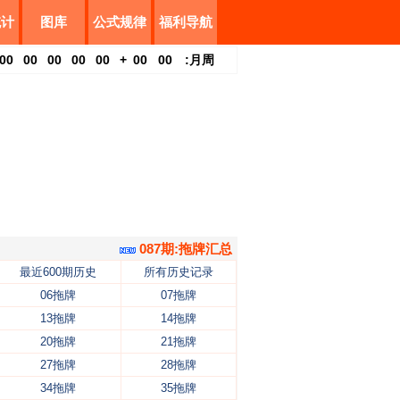
统计
图库
公式规律
福利导航
00
00
00
00
00
+
00
00
:
月
周
087期:拖牌汇总
最近600期历史
所有历史记录
06拖牌
07拖牌
13拖牌
14拖牌
20拖牌
21拖牌
27拖牌
28拖牌
34拖牌
35拖牌