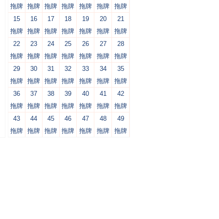
拖牌
拖牌
拖牌
拖牌
拖牌
拖牌
拖牌
15
16
17
18
19
20
21
拖牌
拖牌
拖牌
拖牌
拖牌
拖牌
拖牌
22
23
24
25
26
27
28
拖牌
拖牌
拖牌
拖牌
拖牌
拖牌
拖牌
29
30
31
32
33
34
35
拖牌
拖牌
拖牌
拖牌
拖牌
拖牌
拖牌
36
37
38
39
40
41
42
拖牌
拖牌
拖牌
拖牌
拖牌
拖牌
拖牌
43
44
45
46
47
48
49
拖牌
拖牌
拖牌
拖牌
拖牌
拖牌
拖牌