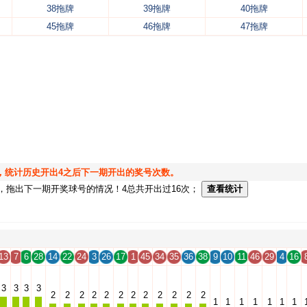
38拖牌
39拖牌
40拖牌
45拖牌
46拖牌
47拖牌
，统计历史开出4之后下一期开出的奖号次数。
，拖出下一期开奖球号的情况！4总共开出过16次；
查看统计
13
7
6
28
14
22
24
3
26
17
1
45
34
35
36
38
9
10
11
46
29
4
16
3
3
3
3
2
2
2
2
2
2
2
2
2
2
2
2
1
1
1
1
1
1
1