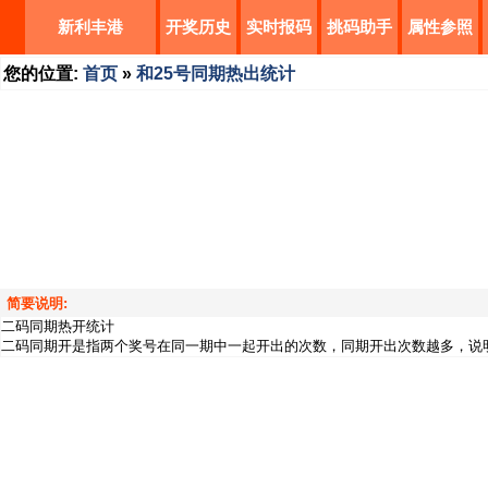
新利丰港
开奖历史
实时报码
挑码助手
属性参照
您的位置:
首页
»
和25号同期热出统计
简要说明:
二码同期热开统计
二码同期开是指两个奖号在同一期中一起开出的次数，同期开出次数越多，说