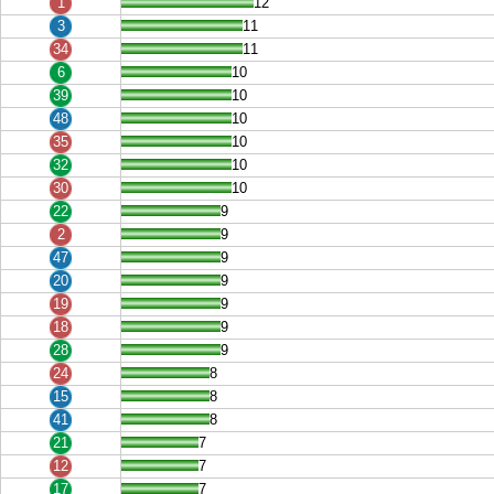
1
12
3
11
34
11
6
10
39
10
48
10
35
10
32
10
30
10
22
9
2
9
47
9
20
9
19
9
18
9
28
9
24
8
15
8
41
8
21
7
12
7
17
7