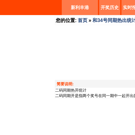
新利丰港
开奖历史
实时
您的位置:
首页
»
和34号同期热出统
简要说明:
二码同期热开统计
二码同期开是指两个奖号在同一期中一起开出