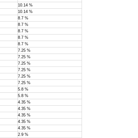
10.14 %
10.14 %
8.7 %
8.7 %
8.7 %
8.7 %
8.7 %
7.25 %
7.25 %
7.25 %
7.25 %
7.25 %
7.25 %
5.8 %
5.8 %
4.35 %
4.35 %
4.35 %
4.35 %
4.35 %
2.9 %