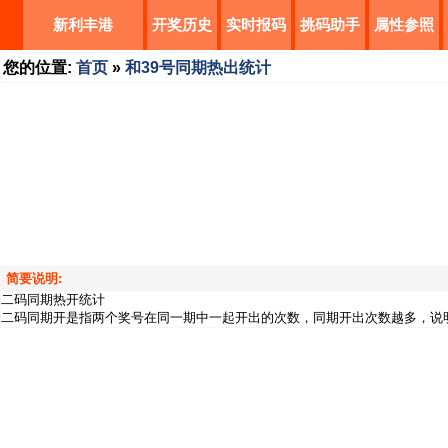
新利丰港
开奖历史
实时报码
挑码助手
属性参照
您的位置:
首页
»
和39号同期热出统计
简要说明:
二码同期热开统计
二码同期开是指两个奖号在同一期中一起开出的次数，同期开出次数越多，说