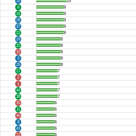
15
10
6
9
16
9
26
9
37
9
22
9
20
8
33
8
18
8
3
8
25
8
17
7
2
7
1
7
44
7
38
7
30
6
11
6
46
6
9
6
41
6
12
6