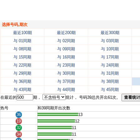
选择号码,期次
最近100期
最近200期
最近300期
与 01同期
与 02同期
与 03同期
与 08同期
与 09同期
与 10同期
与 15同期
与 16同期
与 17同期
与 22同期
与 23同期
与 24同期
与 29同期
与 30同期
与 31同期
与 36同期
与 37同期
与 38同期
与 43同期
与 44同期
与 45同期
在最近的
期，
统计， 号码39总共开出61次。
查看统
热号
和39同期开出次数
36
13
19
12
32
11
34
11