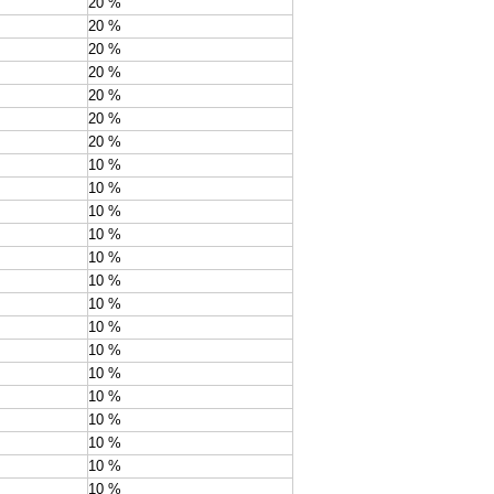
20 %
20 %
20 %
20 %
20 %
20 %
20 %
10 %
10 %
10 %
10 %
10 %
10 %
10 %
10 %
10 %
10 %
10 %
10 %
10 %
10 %
10 %