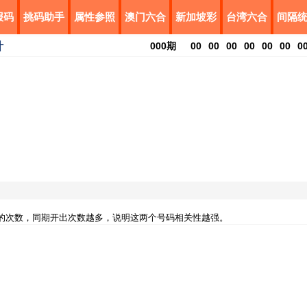
报码
挑码助手
属性参照
澳门六合
新加坡彩
台湾六合
间隔
计
000
期
00
00
00
00
00
00
0
的次数，同期开出次数越多，说明这两个号码相关性越强。