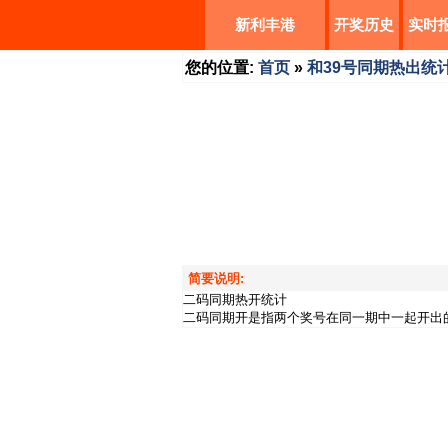
新利丰港
开奖历史
实时
您的位置:
首页
»
和39号同期热出统
简要说明:
二码同期热开统计
二码同期开是指两个奖号在同一期中一起开出