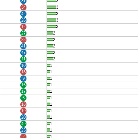
31
3
34
3
42
3
26
3
12
3
27
2
23
2
41
2
47
2
11
2
10
1
13
1
9
1
16
1
17
1
6
1
18
1
19
1
20
1
49
1
25
1
2
1