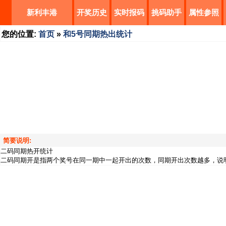
新利丰港
开奖历史
实时报码
挑码助手
属性参照
您的位置:
首页
»
和5号同期热出统计
简要说明:
二码同期热开统计
二码同期开是指两个奖号在同一期中一起开出的次数，同期开出次数越多，说